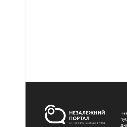
Нез
пуб
Дні