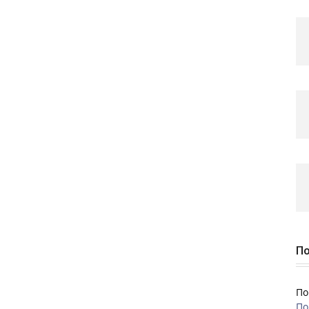
По
По
По