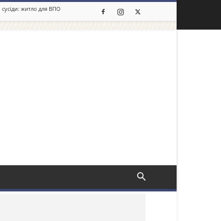
 сусіди: житло для ВПО
льше новин