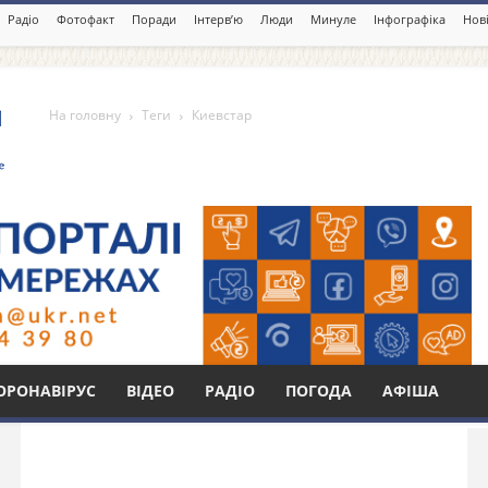
Радіо
Фотофакт
Поради
Інтерв’ю
Люди
Минуле
Інфографіка
Нові
На головну
Теги
Киевстар
Бі
ОРОНАВІРУС
ВІДЕО
РАДІО
ПОГОДА
АФІША