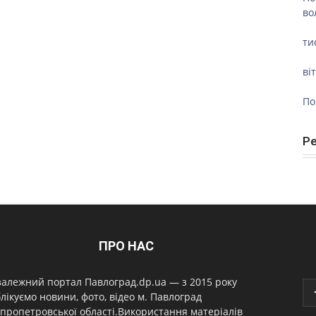
во
ти
ві
По
Р
ПРО НАС
алежний портал Павлоград.dp.ua — з 2015 року
лікуємо новини, фото, відео м. Павлоград
пропетровської області.Використання матеріалів