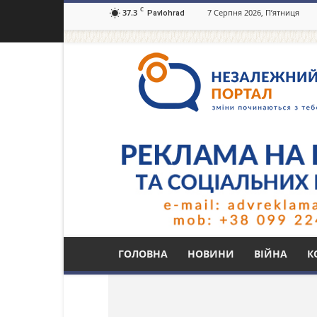
C
37.3
7 Серпня 2026, П’ятниця
Pavlohrad
Незалежний
портал
Павлоград.dp.ua
Тег: Киевстар
ГОЛОВНА
НОВИНИ
ВІЙНА
К