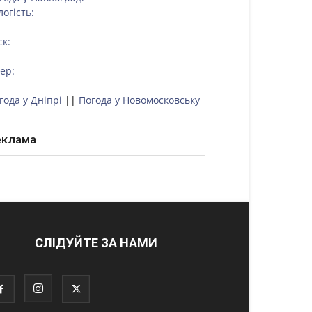
логість:
ск:
тер:
года у Дніпрі
||
Погода у Новомосковську
еклама
СЛІДУЙТЕ ЗА НАМИ