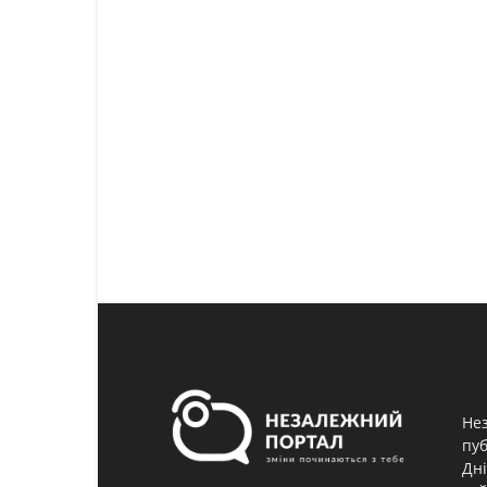
Нез
пуб
Дні