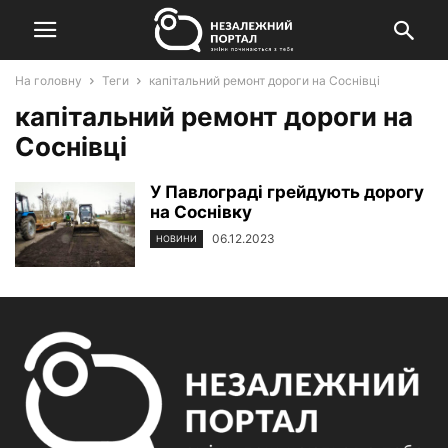
На головну
Теги
капітальний ремонт дороги на Соснівці
капітальний ремонт дороги на
Соснівці
У Павлограді грейдують дорогу
на Соснівку
06.12.2023
НОВИНИ