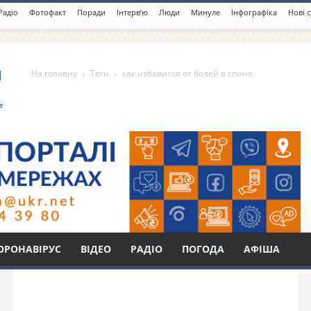
Радіо
Фотофакт
Поради
Інтерв’ю
Люди
Минуле
Інфографіка
Нові 
На головну
Теги
как избавится от болей в спине
от болей в спине
Бі
ОРОНАВІРУС
ВІДЕО
РАДІО
ПОГОДА
АФІША