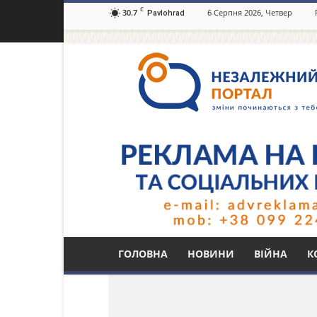
C
30.7
6 Серпня 2026, Четвер
Pavlohrad
Незалежний
портал
Павлоград.dp.ua
Тег: как избавится 
ГОЛОВНА
НОВИНИ
ВІЙНА
К