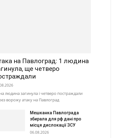
така на Павлоград: 1 людина
агинула, ще четверо
остраждали
08.2026
на людина загинула і четверо постраждали
рез ворожу атаку на Павлоград
Мешканка Павлограда
збирала для рф дані про
місця дислокації ЗСУ
06.08.2026