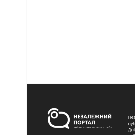
Нез
пуб
Дні