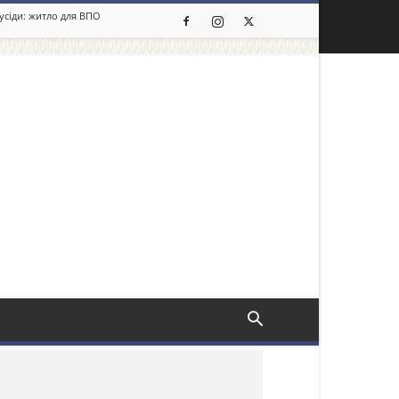
сусіди: житло для ВПО
льше новин