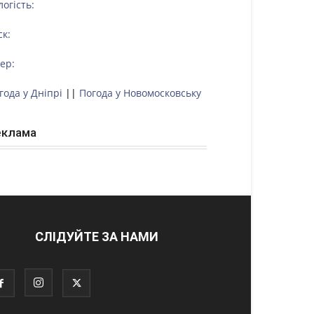
логість:
ск:
тер:
года у Дніпрі
||
Погода у Новомосковську
еклама
СЛІДУЙТЕ ЗА НАМИ