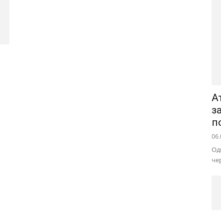
А
з
п
06.
Од
че