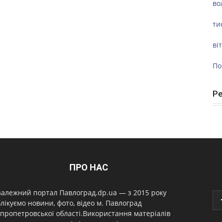
во
ти
ві
По
Р
ПРО НАС
алежний портал Павлоград.dp.ua — з 2015 року
лікуємо новини, фото, відео м. Павлоград
пропетровської області.Використання матеріалів