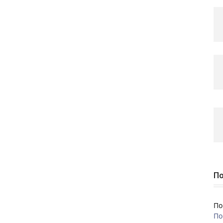
По
По
По