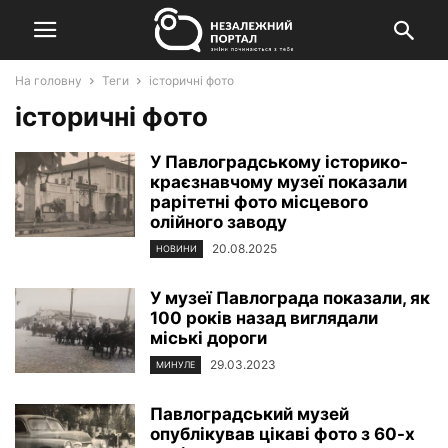
На головну
Теги
історичні фото
історичні фото
У Павлоградському історико-
краєзнавчому музеї показали
рарітетні фото місцевого
олійного заводу
20.08.2025
НОВИНИ
У музеї Павлограда показали, як
100 років назад виглядали
міські дороги
29.03.2023
МИНУЛЕ
Павлоградський музей
опублікував цікаві фото з 60-х