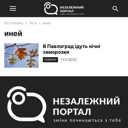
На головну
Теги
иней
иней
В Павлоград ідуть нічні
заморозки
11.11.2022
НОВИНИ