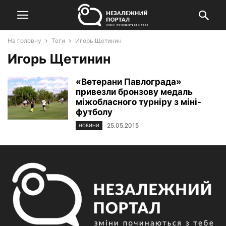
На головну
Теги
Игорь Щетинин
Игорь Щетинин
«Ветерани Павлограда»
привезли бронзову медаль
міжобласного турніру з міні-
футболу
25.05.2015
НОВИНИ