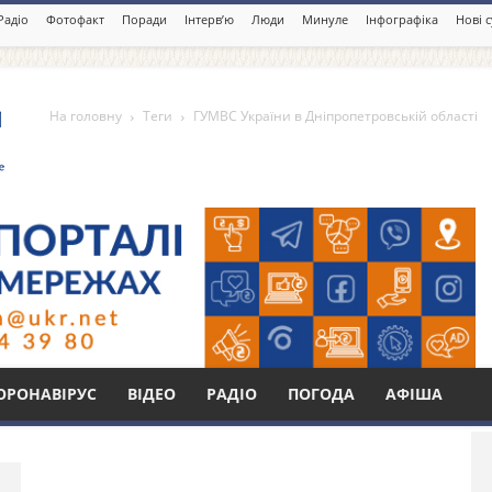
Радіо
Фотофакт
Поради
Інтерв’ю
Люди
Минуле
Інфографіка
Нові 
На головну
Теги
ГУМВС України в Дніпропетровській області
 в Дніпропетровській
Бі
ОРОНАВІРУС
ВІДЕО
РАДІО
ПОГОДА
АФІША