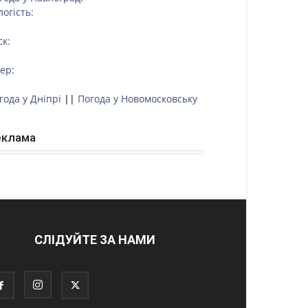
логість:
ск:
тер:
года у Дніпрі
||
Погода у Новомосковську
еклама
СЛІДУЙТЕ ЗА НАМИ