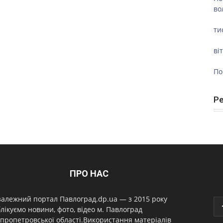
во
ти
ві
По
Р
ПРО НАС
алежний портал Павлоград.dp.ua — з 2015 року
лікуємо новини, фото, відео м. Павлоград
пропетровської області.Використання матеріалів