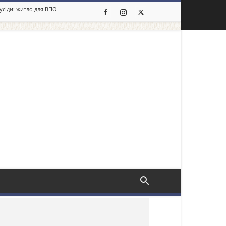
сусіди: житло для ВПО
льше новин