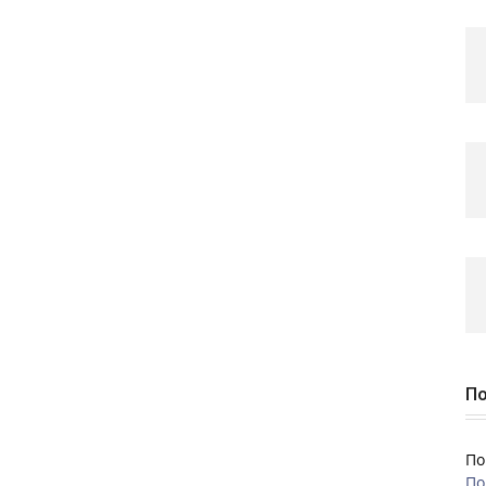
По
По
По