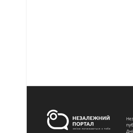
Нез
пуб
Дні