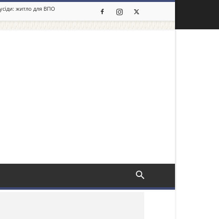
сусіди: житло для ВПО
льше новин