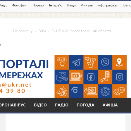
Радіо
Фотофакт
Поради
Інтерв’ю
Люди
Минуле
Інфографіка
Нові 
На головну
Теги
ГУ НП у Дніпропетровській області
петровській області
Бі
ОРОНАВІРУС
ВІДЕО
РАДІО
ПОГОДА
АФІША