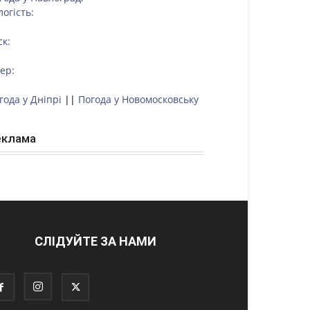
логість:
ск:
тер:
года у Дніпрі
||
Погода у Новомосковську
еклама
СЛІДУЙТЕ ЗА НАМИ