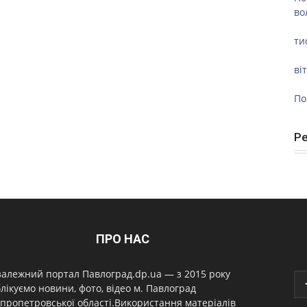
во
ти
ві
По
Р
ПРО НАС
алежний портал Павлоград.dp.ua — з 2015 року
лікуємо новини, фото, відео м. Павлоград
пропетровської області.Використання матеріалів