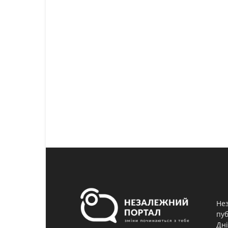
Нез
пуб
Дні