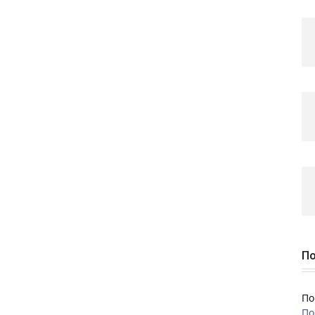
По
По
По