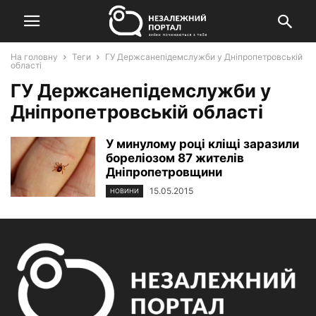
На головну
Теги
ГУ Держсанепідемслужби у Дніпропетровській
області
ГУ Держсанепідемслужби у
Дніпропетровській області
У минулому році кліщі заразили
бореліозом 87 жителів
Дніпропетровщини
15.05.2015
НОВИНИ