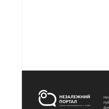
Нез
пуб
Дні