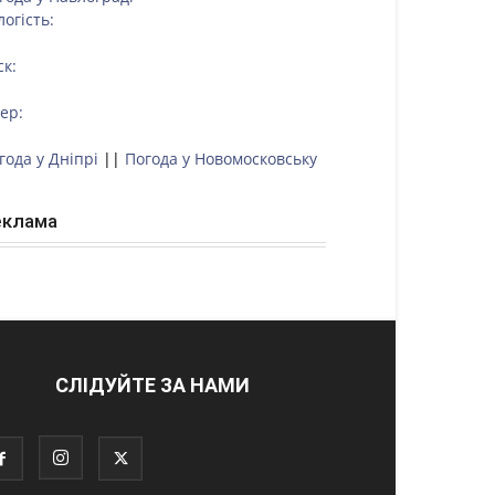
логість:
ск:
тер:
года у Дніпрі
||
Погода у Новомосковську
еклама
СЛІДУЙТЕ ЗА НАМИ