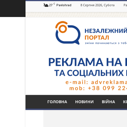
C
27
8 Серпня 2026, Субота
Ра
Pavlohrad
Незалежний
портал
Павлоград.dp.ua
Тег: gthtvj;ws
ГОЛОВНА
НОВИНИ
ВІЙНА
К