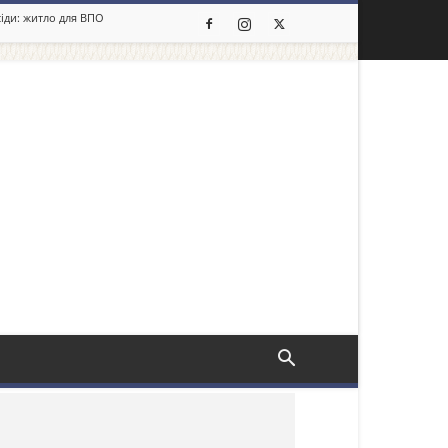
сіди: житло для ВПО
льше новин