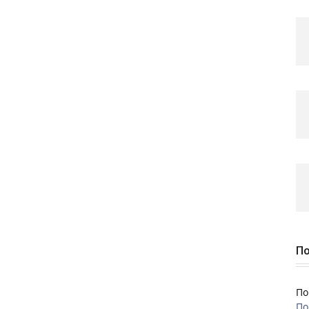
По
По
По