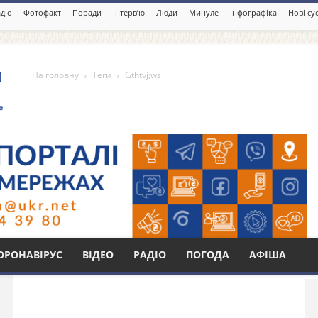
діо
Фотофакт
Поради
Інтерв’ю
Люди
Минуле
Інфографіка
Нові су
На головну
Теги
Gthtvj;ws
Бі
ОРОНАВІРУС
ВІДЕО
РАДІО
ПОГОДА
АФІША