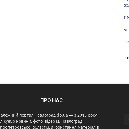
во
ти
ві
По
Р
ПРО НАС
алежний портал Павлоград.dp.ua — з 2015 року
лікуємо новини, фото, відео м. Павлоград
пропетровської області.Використання матеріалів