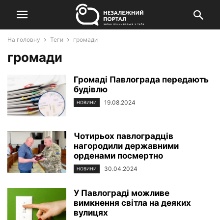
На головну
Теги
громади
громади
Громаді Павлограда передають
будівлю
19.08.2024
НОВИНИ
Чотирьох павлоградців
нагородили державними
орденами посмертно
30.04.2024
НОВИНИ
У Павлограді можливе
вимкнення світла на деяких
вулицях