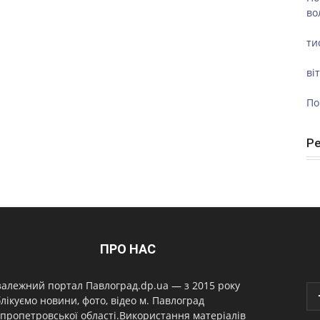
во
ти
ві
По
Р
ПРО НАС
алежний портал Павлоград.dp.ua — з 2015 року
лікуємо новини, фото, відео м. Павлоград
пропетровської області.Використання матеріалів