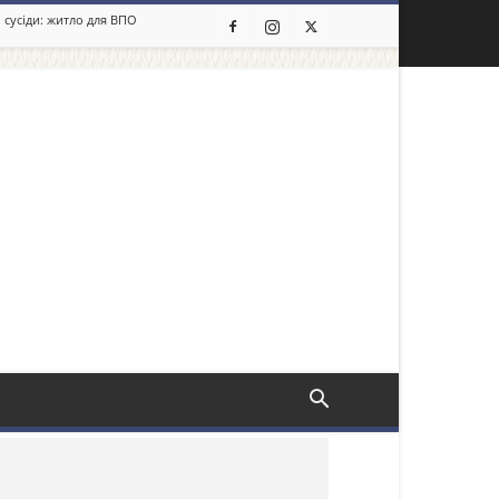
 сусіди: житло для ВПО
льше новин