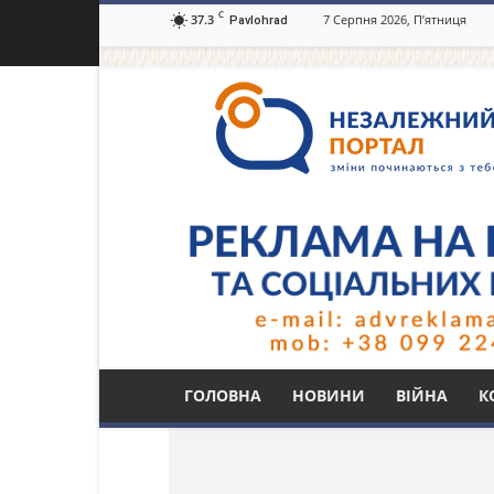
C
37.3
7 Серпня 2026, П’ятниця
Pavlohrad
Незалежний
портал
Павлоград.dp.ua
Тег: «гормон радост
ГОЛОВНА
НОВИНИ
ВІЙНА
К