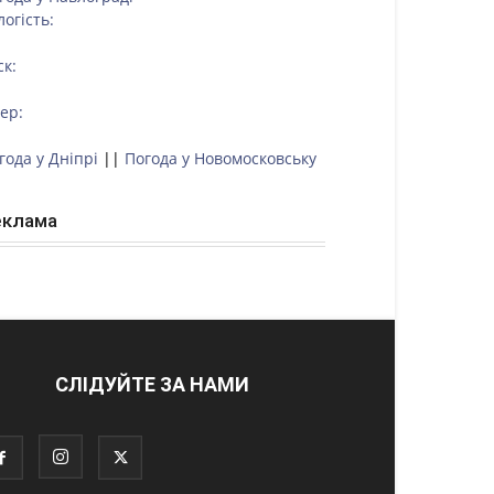
логість:
ск:
тер:
года у Дніпрі
||
Погода у Новомосковську
еклама
СЛІДУЙТЕ ЗА НАМИ