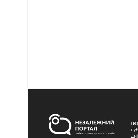
Нез
пуб
Дні