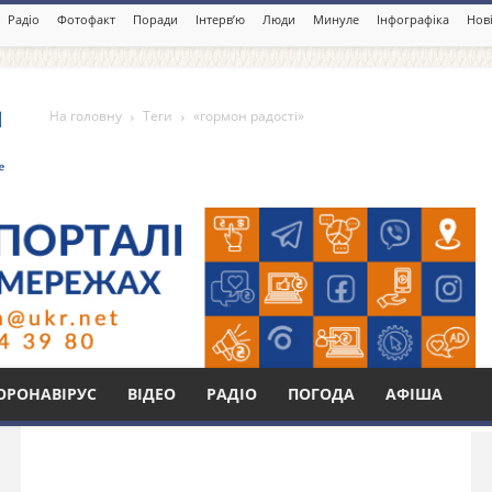
Радіо
Фотофакт
Поради
Інтерв’ю
Люди
Минуле
Інфографіка
Нові
На головну
Теги
«гормон радості»
і»
Бі
ОРОНАВІРУС
ВІДЕО
РАДІО
ПОГОДА
АФІША