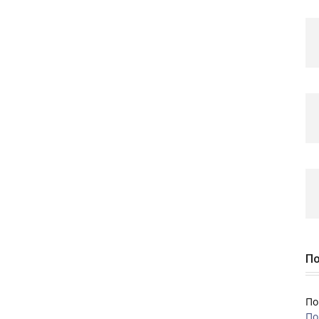
По
По
По