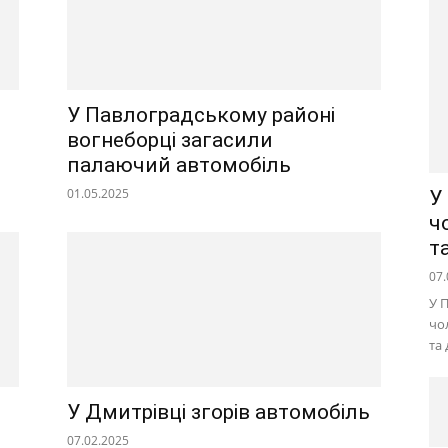
У Павлоградському районі
вогнеборці загасили
палаючий автомобіль
01.05.2025
У
ч
т
07.
У 
чо
та
У Дмитрівці згорів автомобіль
07.02.2025