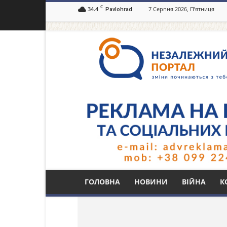
C
34.4
7 Серпня 2026, П’ятниця
Pavlohrad
Незалежний
портал
Павлоград.dp.ua
Тег: горів автомобі
ГОЛОВНА
НОВИНИ
ВІЙНА
К