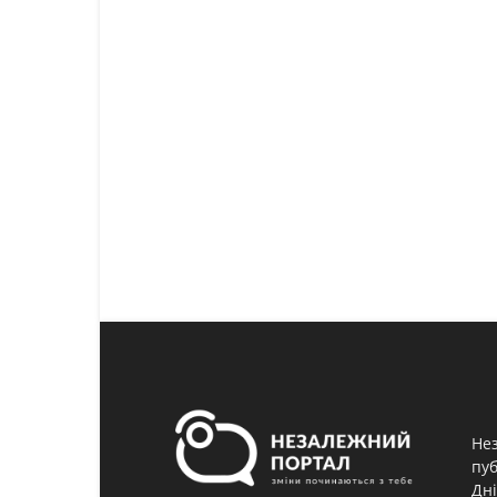
Нез
пуб
Дні