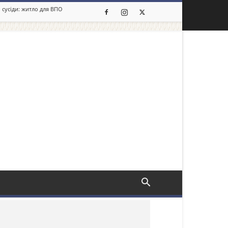
 сусіди: житло для ВПО
льше новин