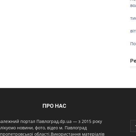
во
ти
ві
По
Р
ПРО НАС
алежний портал Павлоград.dp.ua — з 2015 року
лікуємо новини, фото, відео м. Павлоград
пропетровської області.Використання матеріалів