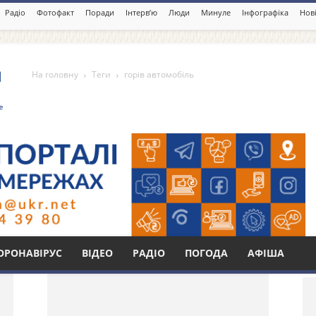
Радіо
Фотофакт
Поради
Інтерв’ю
Люди
Минуле
Інфографіка
Нові
На головну
Теги
горів автомобіль
ль
Бі
ОРОНАВІРУС
ВІДЕО
РАДІО
ПОГОДА
АФІША