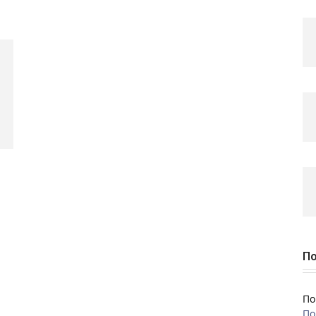
й
По
По
По