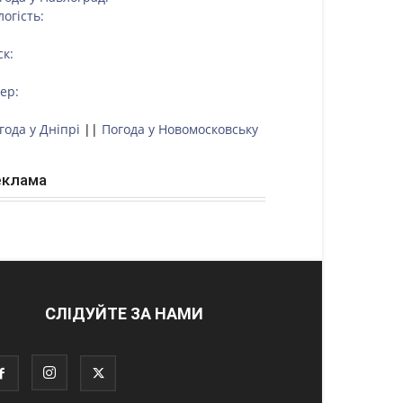
логість:
ск:
тер:
года у Дніпрі
||
Погода у Новомосковську
еклама
СЛІДУЙТЕ ЗА НАМИ