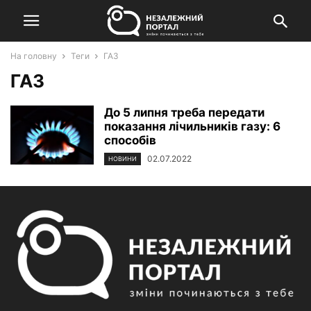
На головну
Теги
ГАЗ
ГАЗ
До 5 липня треба передати
показання лічильників газу: 6
способів
02.07.2022
НОВИНИ