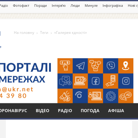
Радіо
Фотофакт
Поради
Інтерв’ю
Люди
Минуле
Інфографіка
Нові 
На головну
Теги
«Галерея єдності»
ті»
Бі
ОРОНАВІРУС
ВІДЕО
РАДІО
ПОГОДА
АФІША