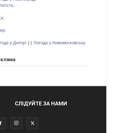
логість:
ск:
тер:
года у Дніпрі
||
Погода у Новомосковську
еклама
СЛІДУЙТЕ ЗА НАМИ