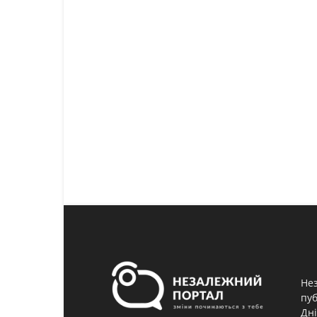
Нез
пуб
Дні