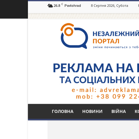
C
26.8
8 Серпня 2026, Субота
Pavlohrad
Незалежний
портал
Павлоград.dp.ua
Тег: «Галерея єднос
ГОЛОВНА
НОВИНИ
ВІЙНА
К