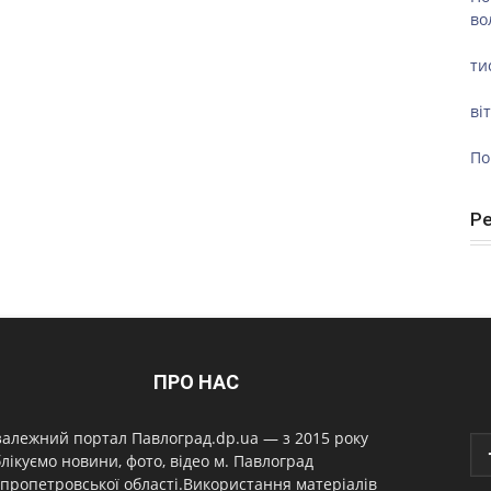
во
ти
ві
По
Р
ПРО НАС
алежний портал Павлоград.dp.ua — з 2015 року
лікуємо новини, фото, відео м. Павлоград
пропетровської області.Використання матеріалів