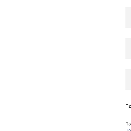
По
По
По