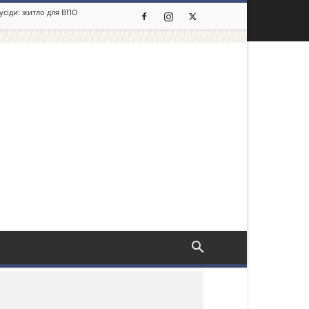
сусіди: житло для ВПО
льше новин