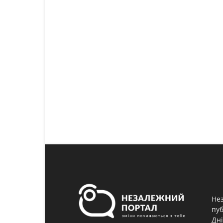
Нез
пуб
Дні