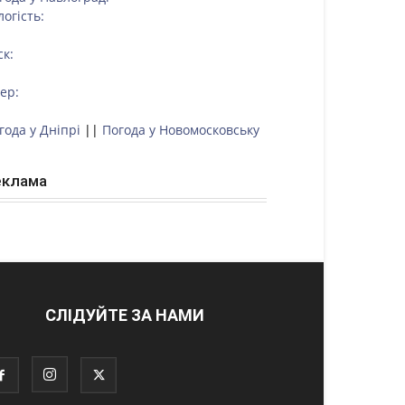
логість:
ск:
тер:
года у Дніпрі
||
Погода у Новомосковську
еклама
СЛІДУЙТЕ ЗА НАМИ