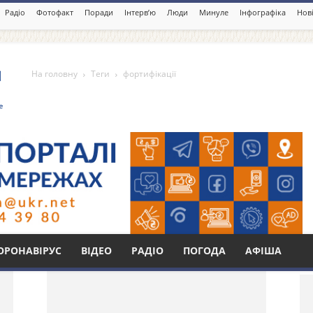
Радіо
Фотофакт
Поради
Інтерв’ю
Люди
Минуле
Інфографіка
Нові
На головну
Теги
фортифікації
Бі
ОРОНАВІРУС
ВІДЕО
РАДІО
ПОГОДА
АФІША