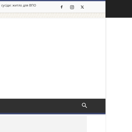
 сусіди: житло для ВПО
льше новин