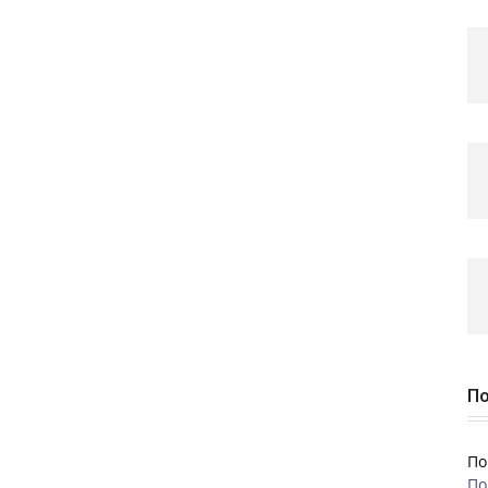
По
По
По