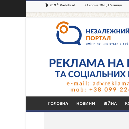
C
26.9
7 Серпня 2026, П’ятниця
Pavlohrad
Незалежний
портал
Павлоград.dp.ua
Тег: фортифікації
ГОЛОВНА
НОВИНИ
ВІЙНА
К