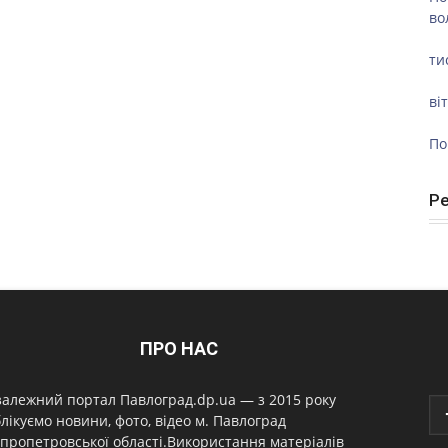
во
ти
ві
По
Р
ПРО НАС
алежний портал Павлоград.dp.ua — з 2015 року
лікуємо новини, фото, відео м. Павлоград
пропетровської області.Використання матеріалів