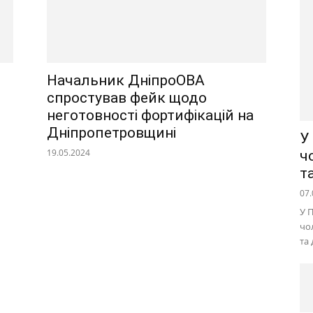
Начальник ДніпроОВА
спростував фейк щодо
неготовності фортифікацій на
Дніпропетровщині
У
19.05.2024
ч
т
07.
У 
чо
та