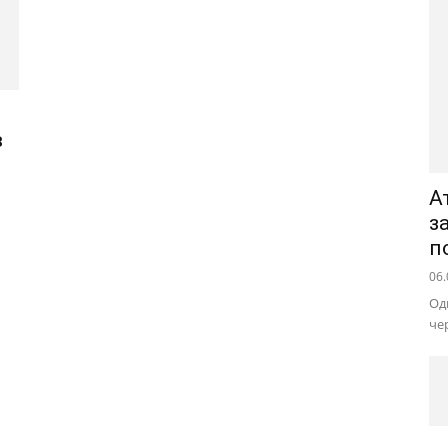
в
А
з
п
06.
Од
че