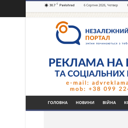
C
30.7
6 Серпня 2026, Четвер
Pavlohrad
Незалежний
портал
Павлоград.dp.ua
Тег: фігурка школяр
ГОЛОВНА
НОВИНИ
ВІЙНА
К