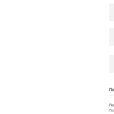
По
По
По