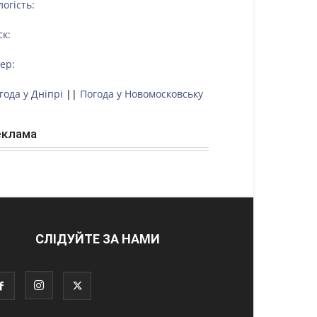
логість:
ск:
тер:
года у Дніпрі
||
Погода у Новомосковську
еклама
СЛІДУЙТЕ ЗА НАМИ