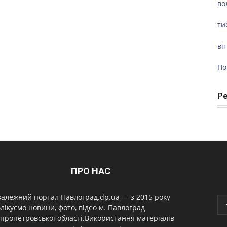
во
ти
ві
По
Р
ПРО НАС
алежний портал Павлоград.dp.ua — з 2015 року
лікуємо новини, фото, відео м. Павлоград
пропетровської області.Використання матеріалів