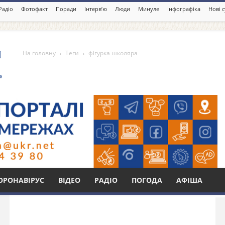
Радіо
Фотофакт
Поради
Інтерв’ю
Люди
Минуле
Інфографіка
Нові 
На головну
Теги
фігурка школяра
а
Бі
ОРОНАВІРУС
ВІДЕО
РАДІО
ПОГОДА
АФІША