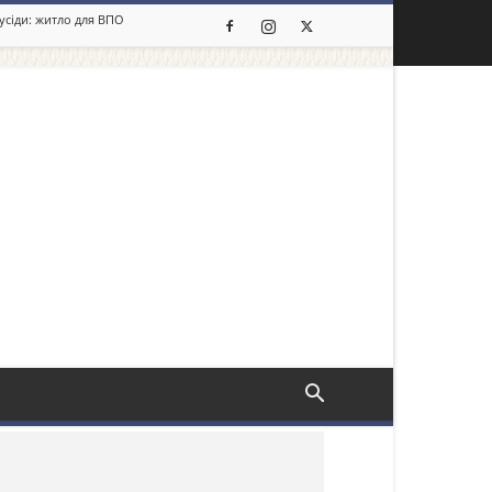
сусіди: житло для ВПО
льше новин