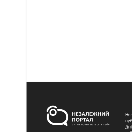
Нез
пуб
Дні