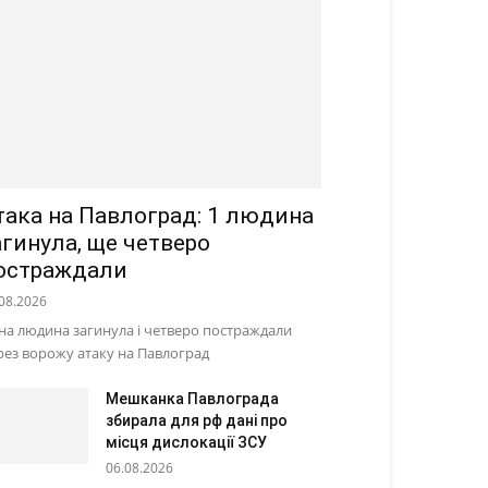
така на Павлоград: 1 людина
агинула, ще четверо
остраждали
08.2026
на людина загинула і четверо постраждали
рез ворожу атаку на Павлоград
Мешканка Павлограда
збирала для рф дані про
місця дислокації ЗСУ
06.08.2026