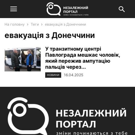
На головну
Теги
евакуація з Донеччини
евакуація з Донеччини
У транзитному центрі
Павлограда мешкає чоловік,
який пережив ампутацію
пальців через...
16.04.2025
НОВИНИ