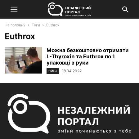
На головну
Теги
Euthrox
Euthrox
Можна безкоштовно отримати
L-Thyroxin та Euthrox по 1
упаковці в руки
18.04.2022
ВІЙНА