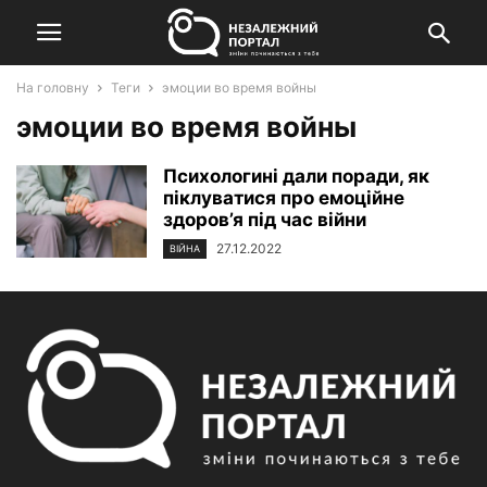
На головну
Теги
эмоции во время войны
эмоции во время войны
Психологині дали поради, як
піклуватися про емоційне
здоров’я під час війни
27.12.2022
ВІЙНА