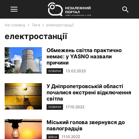
На головну
Теги
електростанції
електростанції
Обмежень світла практично
немає: у YASNO назвали
причини
13.02.2023
НОВИНИ
У Дніпропетровській області
почалися екстрені відключення
світла
17.10.2022
НОВИНИ
Міський голова звернувся до
павлоградців
11.10.2022
ВІЙНА