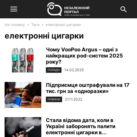
На головну
Теги
електронні цигарки
електронні цигарки
Чому VooPoo Argus – одні з
найкращих pod-систем 2025
року?
14.02.2025
ПОРАДИ
Підприємця оштрафували на 17
тис. грн за «одноразки»
21.11.2022
НОВИНИ
Стала відома дата, коли в
Україні заборонять палити
електронні цигарки в...