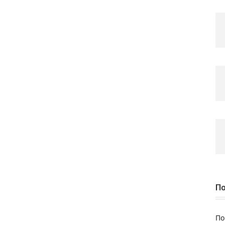
По
По