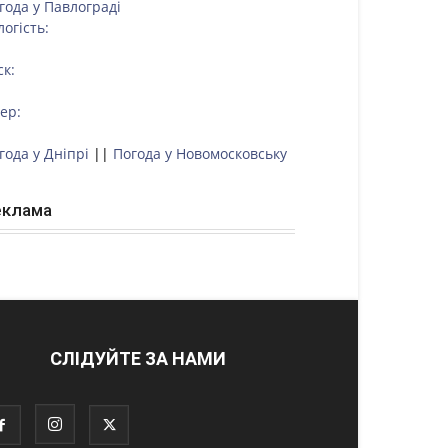
года у
Павлограді
логість:
ск:
тер:
года у Дніпрі
||
Погода у Новомосковську
еклама
СЛІДУЙТЕ ЗА НАМИ