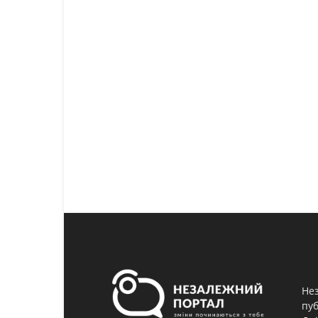
Нез
пуб