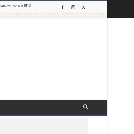
сіди: житло для ВПО
льше новин