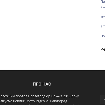
По
во
ти
ві
По
Р
ПРО НАС
алежний портал Павлоград.dp.ua — з 2015 року
лікуємо новини, фото, відео м. Павлоград