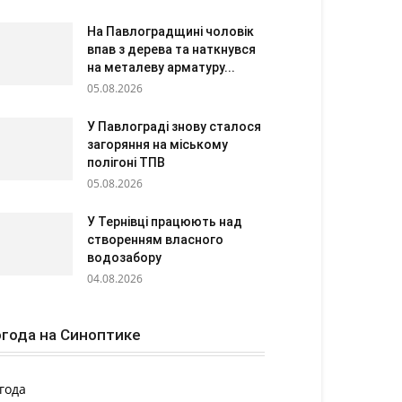
На Павлоградщині чоловік
впав з дерева та наткнувся
на металеву арматуру...
05.08.2026
У Павлограді знову сталося
загоряння на міському
полігоні ТПВ
05.08.2026
У Тернівці працюють над
створенням власного
водозабору
04.08.2026
года на Синоптике
года