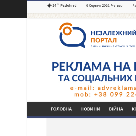
C
34
6 Серпня 2026, Четвер
Ра
Pavlohrad
Незалежний
портал
Павлоград.dp.ua
Тег: дозаправка
ГОЛОВНА
НОВИНИ
ВІЙНА
К