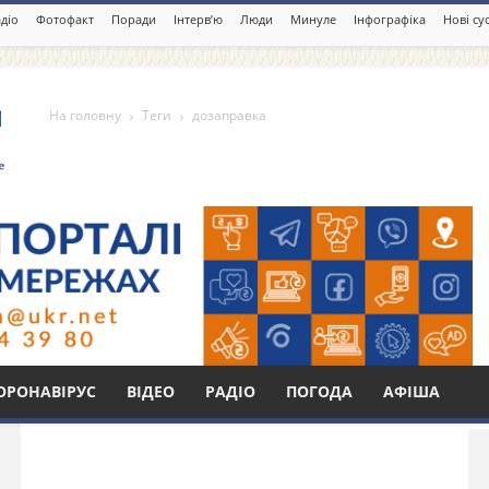
діо
Фотофакт
Поради
Інтерв’ю
Люди
Минуле
Інфографіка
Нові су
На головну
Теги
дозаправка
Бі
ОРОНАВІРУС
ВІДЕО
РАДІО
ПОГОДА
АФІША