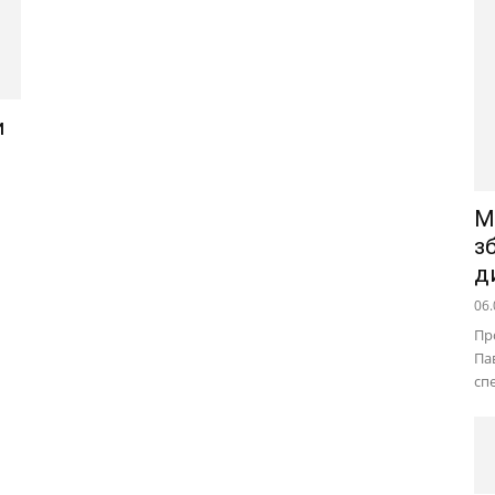
и
М
з
д
06.
Пр
Па
сп