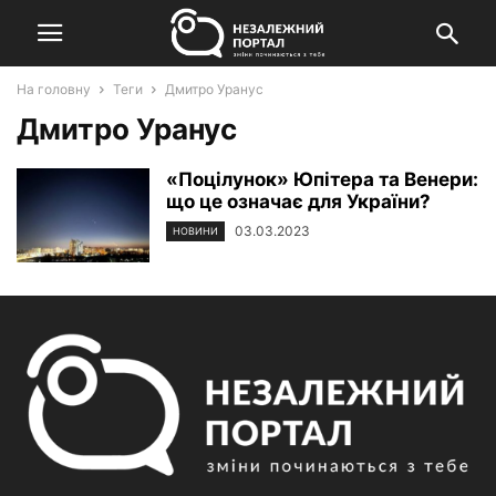
На головну
Теги
Дмитро Уранус
Дмитро Уранус
«Поцілунок» Юпітера та Венери:
що це означає для України?
03.03.2023
НОВИНИ