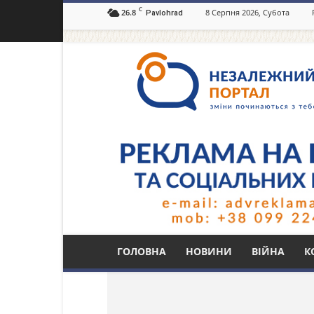
C
26.8
8 Серпня 2026, Субота
Pavlohrad
Незалежний
портал
Павлоград.dp.ua
Тег: дихання
ГОЛОВНА
НОВИНИ
ВІЙНА
К