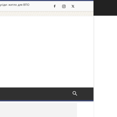
сусіди: житло для ВПО
льше новин