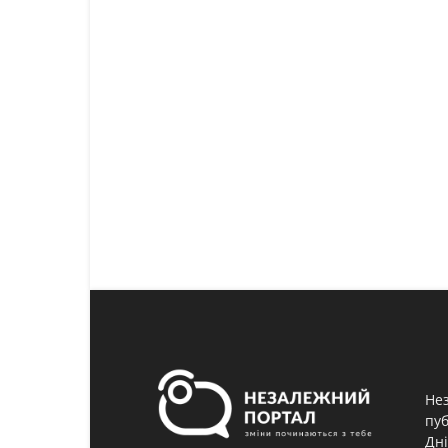
Нез
пуб
Дні