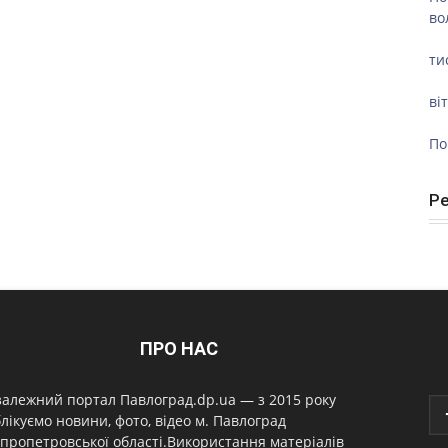
во
ти
ві
По
Р
ПРО НАС
алежний портал Павлоград.dp.ua — з 2015 року
лікуємо новини, фото, відео м. Павлоград
пропетровської області.Використання матеріалів