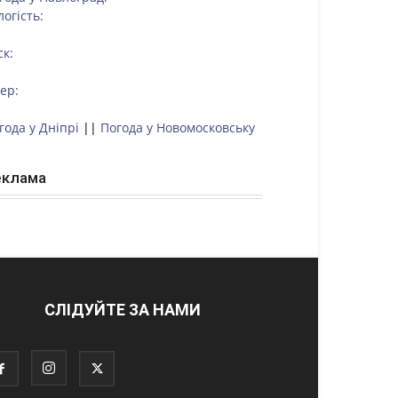
логість:
ск:
тер:
года у Дніпрі
||
Погода у Новомосковську
еклама
СЛІДУЙТЕ ЗА НАМИ