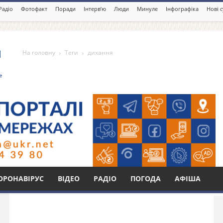
Радіо
Фотофакт
Поради
Інтерв’ю
Люди
Минуле
Інфографіка
Нові 
На головну
Теги
дихання
Бі
ОРОНАВІРУС
ВІДЕО
РАДІО
ПОГОДА
АФІША