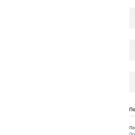
По
По
По