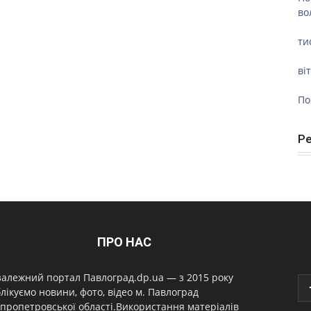
во
ти
ві
По
Р
ПРО НАС
алежний портал Павлоград.dp.ua — з 2015 року
лікуємо новини, фото, відео м. Павлоград
пропетровської області.Використання матеріалів