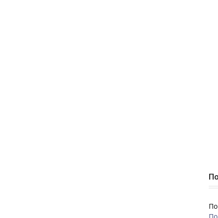
По
По
По