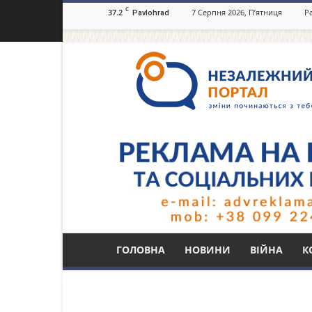
C
37.2
7 Серпня 2026, П’ятниця
Р
Pavlohrad
Незалежний
портал
Павлоград.dp.ua
Тег: дитячий конку
ГОЛОВНА
НОВИНИ
ВІЙНА
К