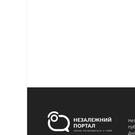
Нез
пуб
Дні