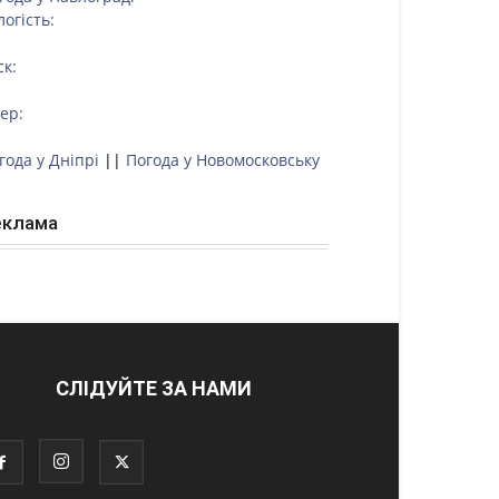
логість:
ск:
тер:
года у Дніпрі
||
Погода у Новомосковську
еклама
СЛІДУЙТЕ ЗА НАМИ