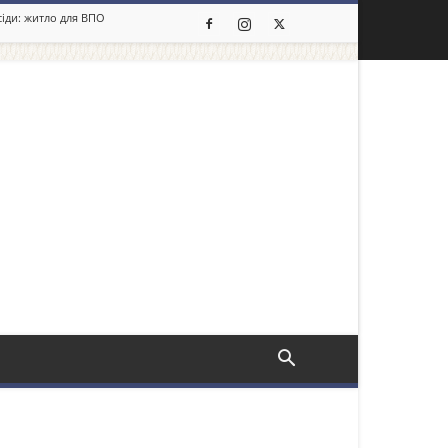
сіди: житло для ВПО
льше новин