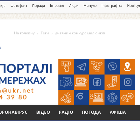
адіо
Фотофакт
Поради
Інтерв’ю
Люди
Минуле
Інфографіка
Нові су
На головну
Теги
дитячий конкурс малюнків
рс малюнків
Бі
ОРОНАВІРУС
ВІДЕО
РАДІО
ПОГОДА
АФІША