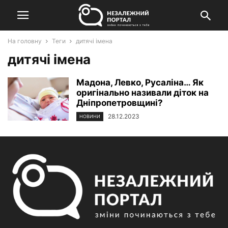
На головну
Теги
дитячі імена
дитячі імена
Мадона, Левко, Русаліна… Як
оригінально називали діток на
Дніпропетровщині?
28.12.2023
НОВИНИ