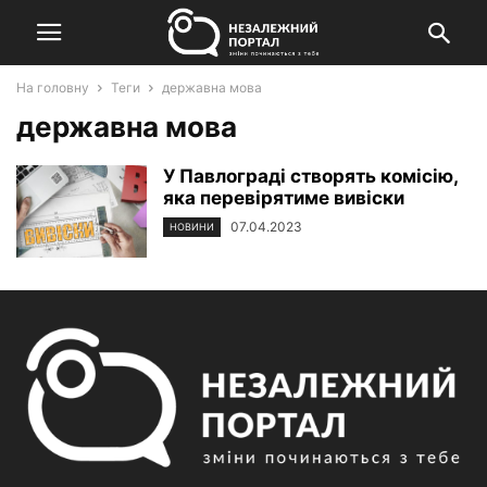
На головну
Теги
державна мова
державна мова
У Павлограді створять комісію,
яка перевірятиме вивіски
07.04.2023
НОВИНИ