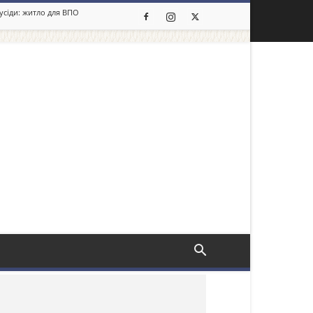
сусіди: житло для ВПО
льше новин