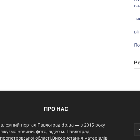
во
ти
ві
По
Р
ПРО НАС
алежний портал Павлоград.dp.ua — з 2015 року
лікуємо новини, фото, відео м. Павлоград
пропетровської області.Використання матеріалів