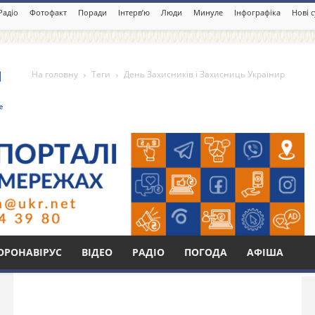
Радіо
Фотофакт
Поради
Інтерв’ю
Люди
Минуле
Інфографіка
Нові 
На головну
Теги
День Захисників і Захисниць Українир
в і Захисниць Українир
Бі
ОРОНАВІРУС
ВІДЕО
РАДІО
ПОГОДА
АФІША