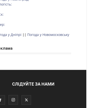
логість:
ск:
тер:
года у Дніпрі
||
Погода у Новомосковську
еклама
СЛІДУЙТЕ ЗА НАМИ