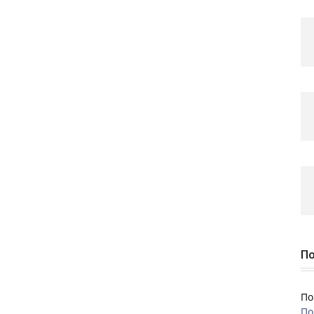
По
По
По