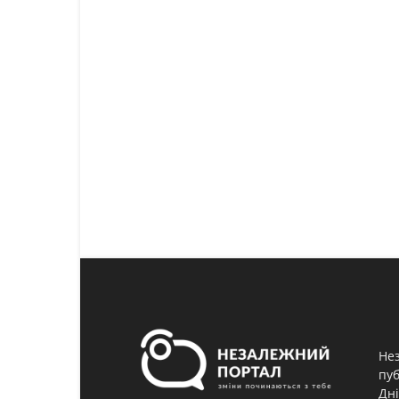
Нез
пуб
Дні