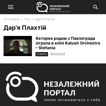
На головну
Теги
Дар'я Плахтій
Дар'я Плахтій
Акторка родом з Павлограда
зіграла в кліпі Kalush Orchestra
– Stefania
16.05.2022
НОВИНИ