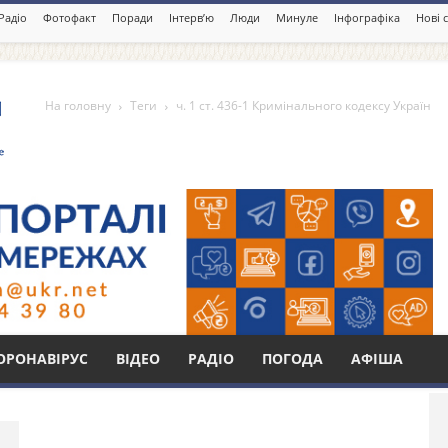
Радіо
Фотофакт
Поради
Інтерв’ю
Люди
Минуле
Інфографіка
Нові 
На головну
Теги
ч. 1 ст. 436-1 Кримінального кодексу Україн
Кримінального кодексу
Бі
ОРОНАВІРУС
ВІДЕО
РАДІО
ПОГОДА
АФІША