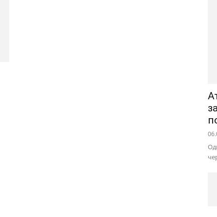
А
з
п
06.
Од
че