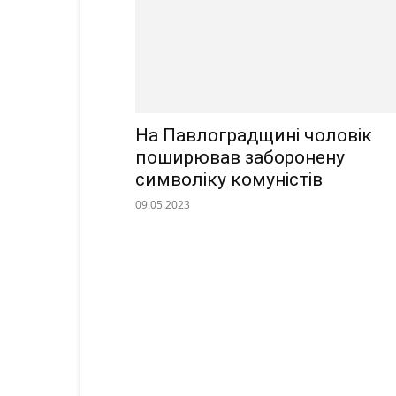
На Павлоградщині чоловік
поширював заборонену
символіку комуністів
09.05.2023