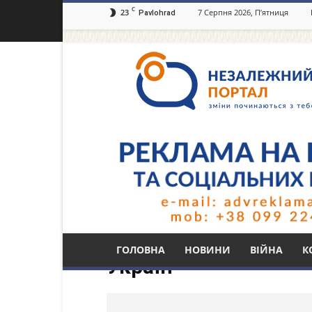
C
23
7 Серпня 2026, П’ятниця
Pavlohrad
Незалежний
портал
Павлоград.dp.ua
Тег: ч. 1 ст. 436-1 
ГОЛОВНА
НОВИНИ
ВІЙНА
К
Україн