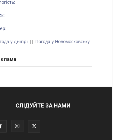
логість:
ск:
тер:
года у Дніпрі
||
Погода у Новомосковську
еклама
СЛІДУЙТЕ ЗА НАМИ