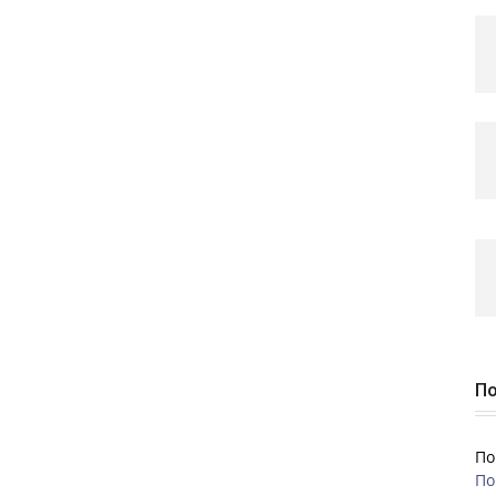
По
По
По