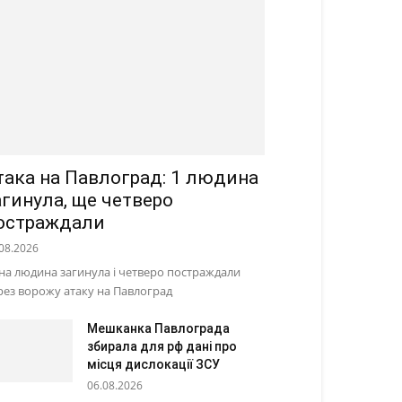
така на Павлоград: 1 людина
агинула, ще четверо
остраждали
08.2026
на людина загинула і четверо постраждали
рез ворожу атаку на Павлоград
Мешканка Павлограда
збирала для рф дані про
місця дислокації ЗСУ
06.08.2026