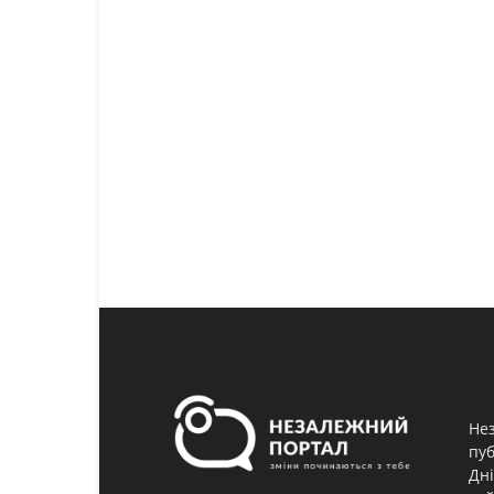
Нез
пуб
Дні