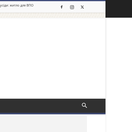
сусіди: житло для ВПО
льше новин