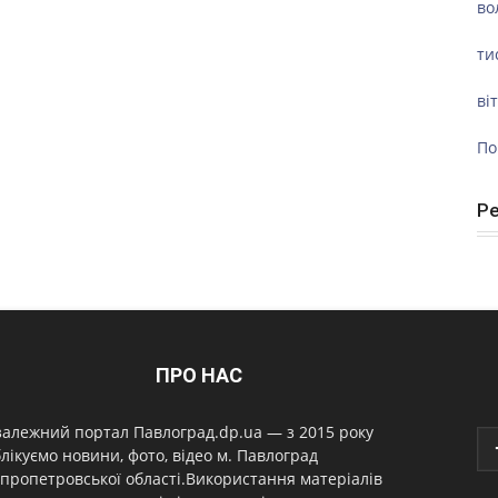
во
ти
ві
По
Р
ПРО НАС
алежний портал Павлоград.dp.ua — з 2015 року
лікуємо новини, фото, відео м. Павлоград
пропетровської області.Використання матеріалів