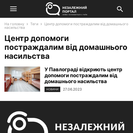
На головну
Теги
Центр допомоги постраждалим від домашнього
насильства
Центр допомоги
постраждалим від домашнього
насильства
У Павлограді відкриють центр
допомоги постраждалим від
домашнього насильства
27.06.2023
НОВИНИ