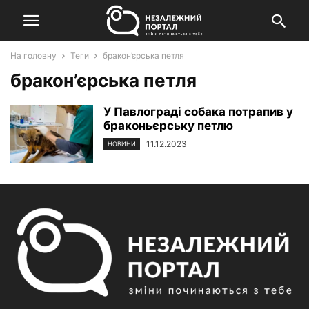
На головну
Теги
бракон’єрська петля
бракон’єрська петля
У Павлограді собака потрапив у
браконьєрську петлю
11.12.2023
НОВИНИ