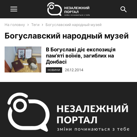
На головну
Теги
Богуславский народный музей
Богуславский народный музей
В Богуславі діє експозиція
пам’яті воїнів, загиблих на
Донбасі
26.12.2014
НОВИНИ