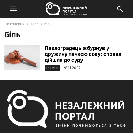
На головну
Теги
біль
біль
Павлоградець жбурнув у
дружину пачкою соку: справа
дійшла до суду
28.11.2022
НОВИНИ