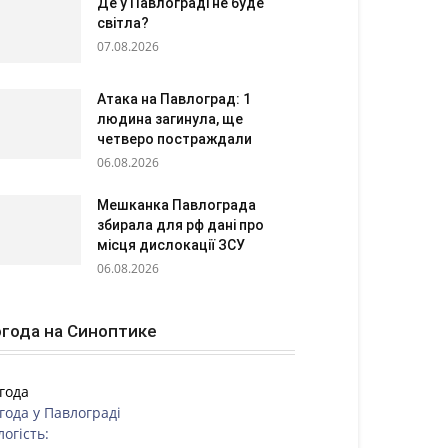
Де у Павлограді не буде
світла?
07.08.2026
Атака на Павлоград: 1
людина загинула, ще
четверо постраждали
06.08.2026
Мешканка Павлограда
збирала для рф дані про
місця дислокації ЗСУ
06.08.2026
года на Синоптике
года
года у
Павлограді
логість: