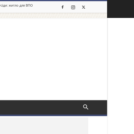
усіди: житло для ВПО
льше новин