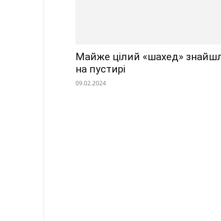
Майже цілий «шахед» знайш
на пустирі
09.02.2024