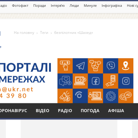
адіо
Фотофакт
Поради
Інтерв’ю
Люди
Минуле
Інфографіка
Нові с
На головну
Теги
безпілотник «Шахед»
Шахед»
Бі
ОРОНАВІРУС
ВІДЕО
РАДІО
ПОГОДА
АФІША