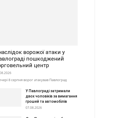
наслідок ворожої атаки у
авлограді пошкоджений
орговельний центр
08.2026
ечері 8 серпня ворог атакував Павлоград
У Павлограді затримали
двох чоловіків за вимагання
грошей та автомобілів
07.08.2026