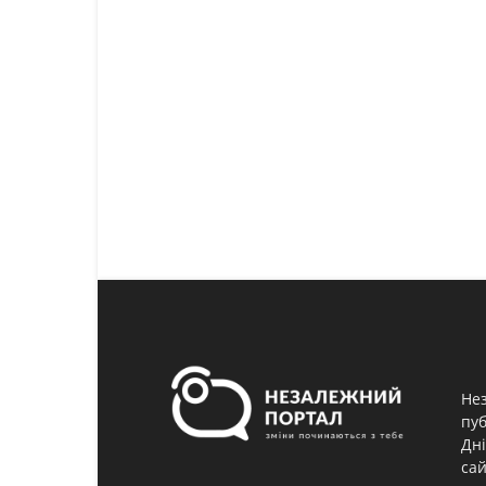
Нез
пуб
Дні
сай