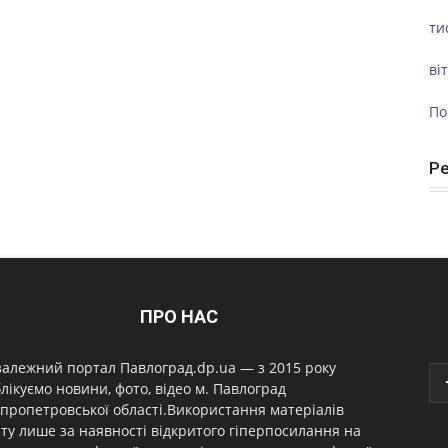
ти
ві
По
Р
ПРО НАС
алежний портал Павлоград.dp.ua — з 2015 року
лікуємо новини, фото, відео м. Павлоград
пропетровської області.Використання матеріалів
ту лише за наявності відкритого гіперпосилання на