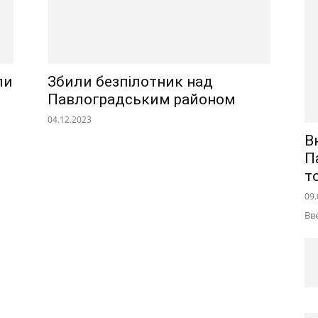
ли
Збили безпілотник над
Павлоградським районом
04.12.2023
В
П
т
09.
Вв