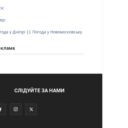
ск:
тер:
года у Дніпрі
||
Погода у Новомосковську
еклама
СЛІДУЙТЕ ЗА НАМИ