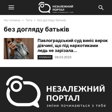
На головну
Теги
без догляду батьків
без догляду батьків
Павлоградський суд виніс вирок
дівчині, що під наркотиками
ледь не зарізала...
06.03.2023
КРИМІНАЛ