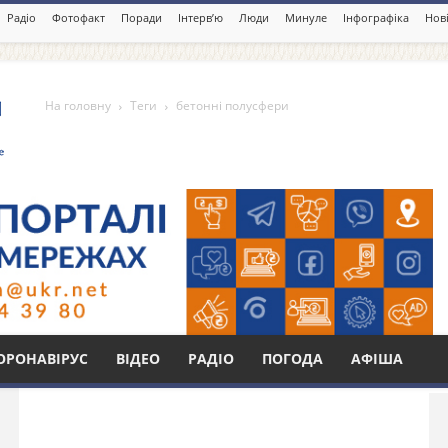
Радіо
Фотофакт
Поради
Інтерв’ю
Люди
Минуле
Інфографіка
Нові
На головну
Теги
бетонні полусфери
ери
Бі
ОРОНАВІРУС
ВІДЕО
РАДІО
ПОГОДА
АФІША