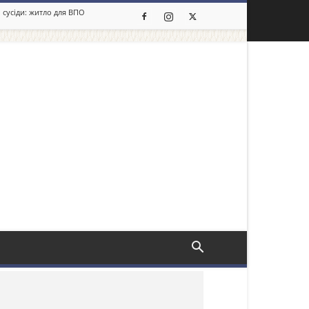
 сусіди: житло для ВПО
льше новин