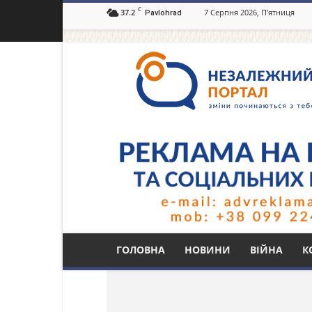
C
37.2
7 Серпня 2026, П’ятниця
Pavlohrad
Незалежний
портал
Павлоград.dp.ua
Тег: бетонні полусф
ГОЛОВНА
НОВИНИ
ВІЙНА
К