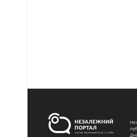
Нез
пуб
Дні