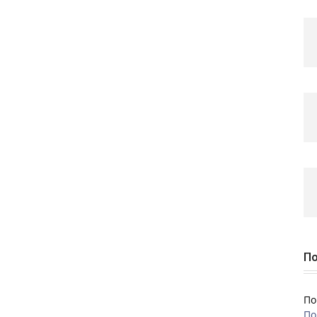
По
По
По