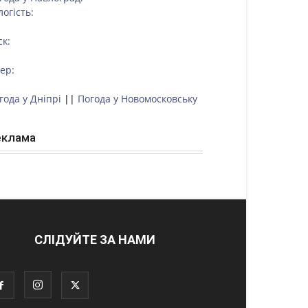
логість:
ск:
тер:
года у Дніпрі
||
Погода у Новомосковську
еклама
СЛІДУЙТЕ ЗА НАМИ