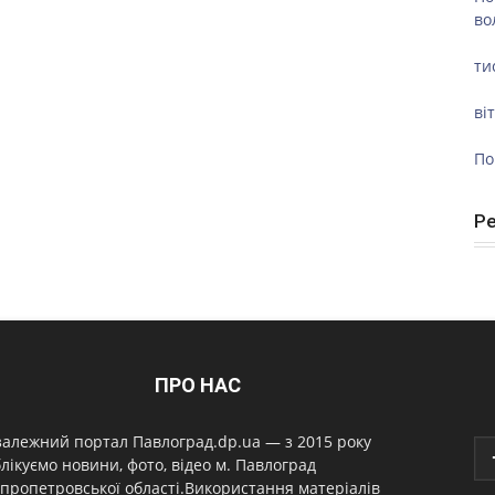
во
ти
ві
По
Р
ПРО НАС
алежний портал Павлоград.dp.ua — з 2015 року
лікуємо новини, фото, відео м. Павлоград
пропетровської області.Використання матеріалів