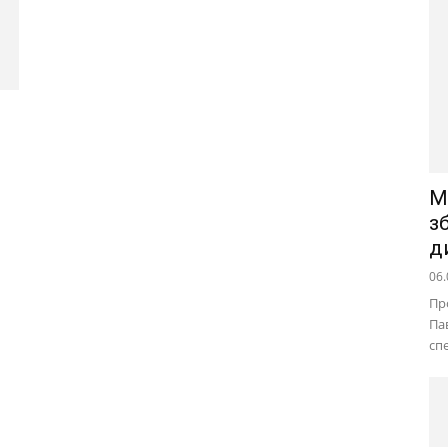
М
з
д
06.
Пр
Па
сп