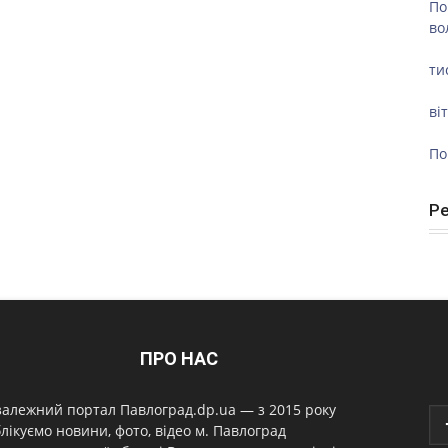
По
во
ти
ві
По
Р
ПРО НАС
алежний портал Павлоград.dp.ua — з 2015 року
лікуємо новини, фото, відео м. Павлоград