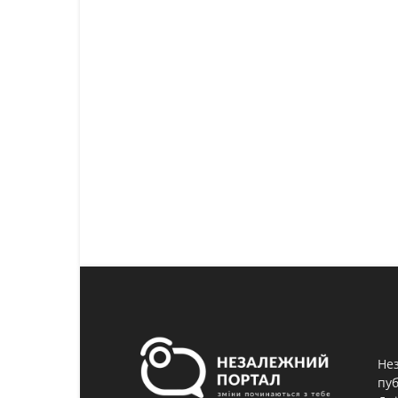
Нез
пуб