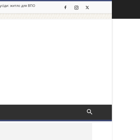
сусіди: житло для ВПО
льше новин