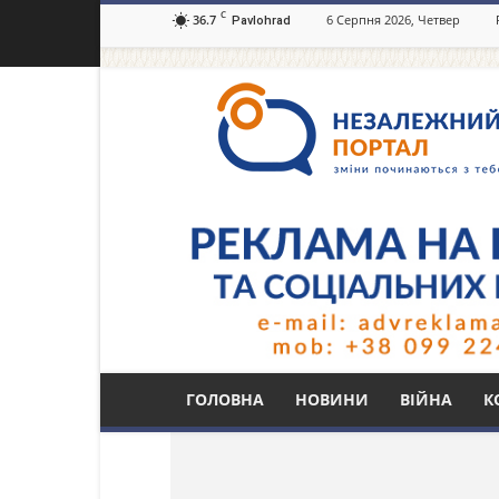
C
36.7
6 Серпня 2026, Четвер
Pavlohrad
Незалежний
портал
Павлоград.dp.ua
Тег: багатотарифни
ГОЛОВНА
НОВИНИ
ВІЙНА
К