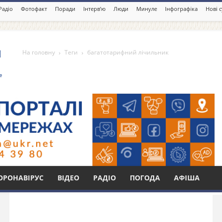
Радіо
Фотофакт
Поради
Інтерв’ю
Люди
Минуле
Інфографіка
Нові 
На головну
Теги
багатотарифний лічильник
й лічильник
Бі
ОРОНАВІРУС
ВІДЕО
РАДІО
ПОГОДА
АФІША