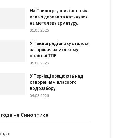
На Павлоградщині чоловік
впав з дерева та наткнувся
на металеву арматуру...
05.08.2026
У Павлограді знову сталося
загоряння на міському
полігоні ТПВ
05.08.2026
У Тернівці працюють над
створенням власного
водозабору
04.08.2026
года на Синоптике
года