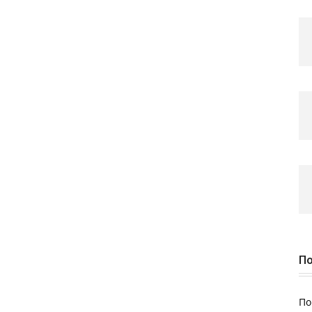
По
По