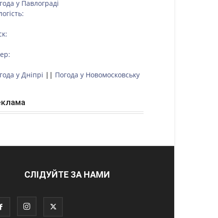
года у
Павлограді
логість:
ск:
тер:
года у Дніпрі
||
Погода у Новомосковську
еклама
СЛІДУЙТЕ ЗА НАМИ