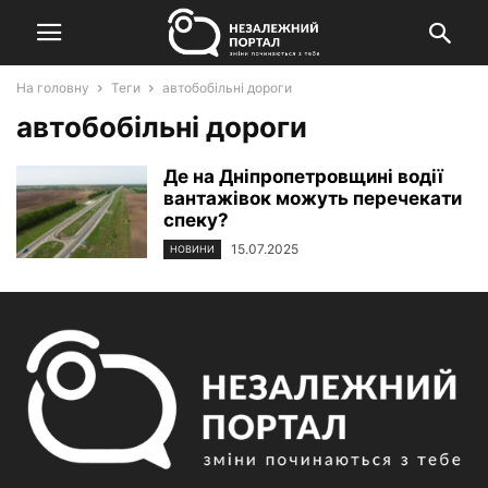
На головну
Теги
автобобільні дороги
автобобільні дороги
Де на Дніпропетровщині водії
вантажівок можуть перечекати
спеку?
15.07.2025
НОВИНИ