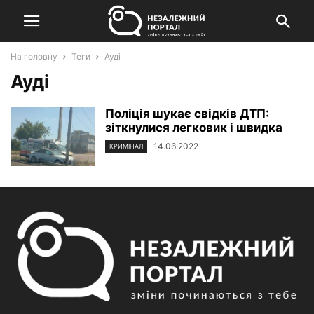
На головну
Теги
Ауді
Ауді
Поліція шукає свідків ДТП:
зіткнулися легковик і швидка
14.06.2022
КРИМІНАЛ