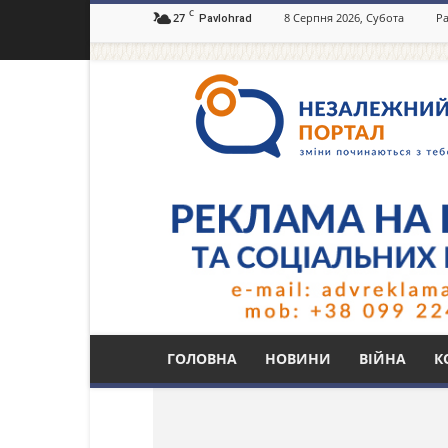
C
27
8 Серпня 2026, Субота
Ра
Pavlohrad
Незалежний
портал
Павлоград.dp.ua
Тег: археологія
ГОЛОВНА
НОВИНИ
ВІЙНА
К