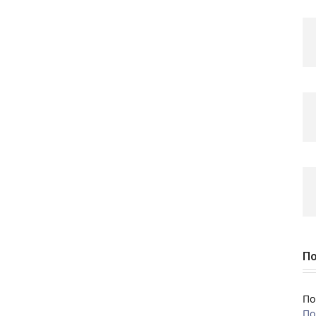
По
По
По