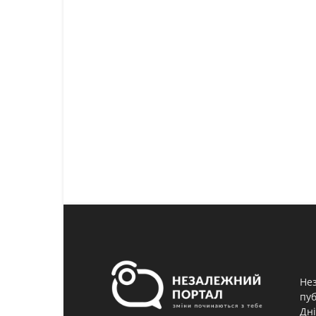
Нез
пуб
Дні