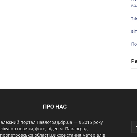
во
ти
ві
По
Р
ПРО НАС
алежний портал Павлоград.dp.ua — з 2015 року
лікуємо новини, фото, відео м. Павлоград
пропетровської області.Використання матеріалів