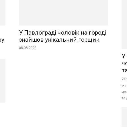
У Павлограді чоловік на городі
ру
знайшов унікальний горщик
08.08.2023
У
ч
т
07.
У 
чо
та