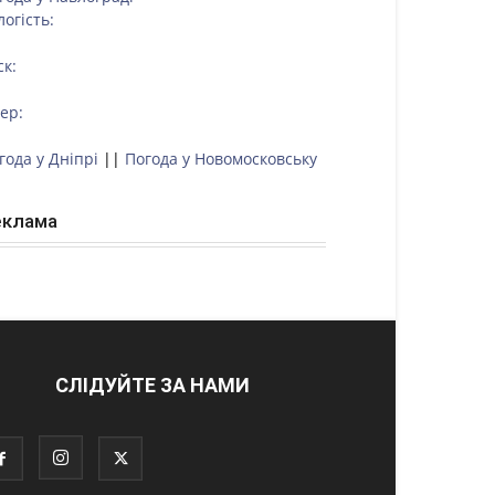
логість:
ск:
тер:
года у Дніпрі
||
Погода у Новомосковську
еклама
СЛІДУЙТЕ ЗА НАМИ