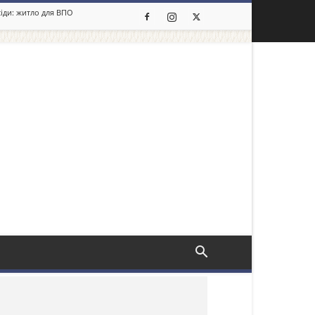
сіди: житло для ВПО
льше новин