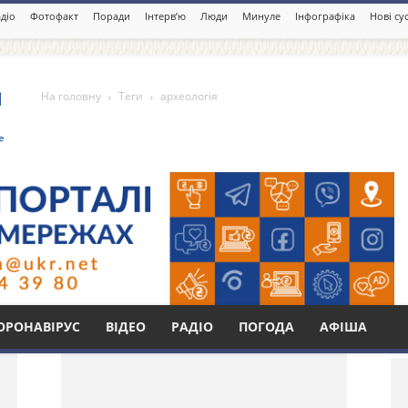
діо
Фотофакт
Поради
Інтерв’ю
Люди
Минуле
Інфографіка
Нові су
На головну
Теги
археологія
Бі
ОРОНАВІРУС
ВІДЕО
РАДІО
ПОГОДА
АФІША