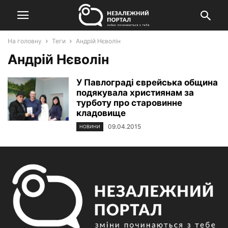
На головну
Теги
Андрій Нєволін
Андрій Нєволін
У Павлограді єврейська община
подякувала християнам за
турботу про старовинне
кладовище
09.04.2015
НОВИНИ