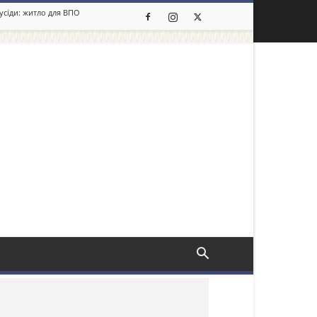
сусіди: житло для ВПО
льше новин