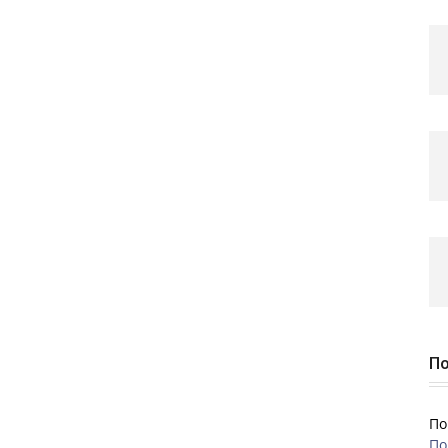
По
По
По