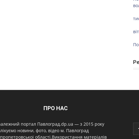
во
ти
ві
По
Р
ПРО НАС
алежний портал Павлоград.dp.ua — з 2015 року
лікуємо новини, фото, відео м. Павлоград
пропетровської області.Використання матеріалів