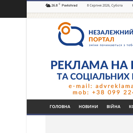
C
26.8
8 Серпня 2026, Субота
Pavlohrad
Незалежний
портал
Павлоград.dp.ua
Тег: Андрій Козлов
ГОЛОВНА
НОВИНИ
ВІЙНА
К