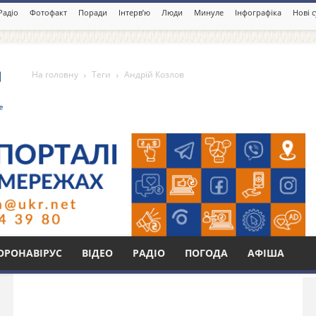
Радіо
Фотофакт
Поради
Інтерв’ю
Люди
Минуле
Інфографіка
Нові 
На головну
Теги
Андрій Козлов
Бі
ОРОНАВІРУС
ВІДЕО
РАДІО
ПОГОДА
АФІША