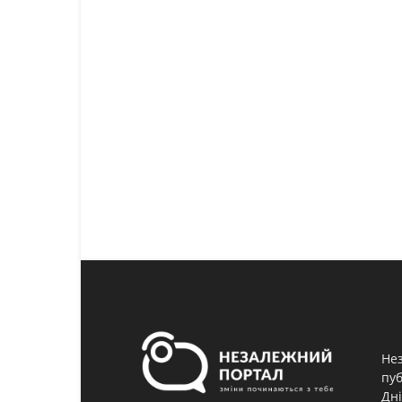
Нез
пуб
Дні