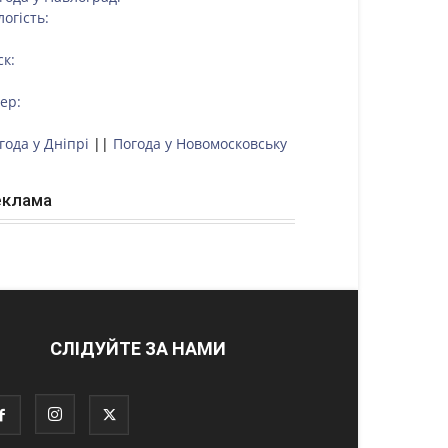
логість:
ск:
тер:
года у Дніпрі
||
Погода у Новомосковську
еклама
СЛІДУЙТЕ ЗА НАМИ