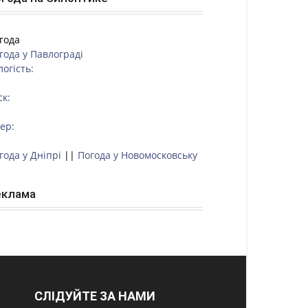
года
года у
Павлограді
логість:
ск:
тер:
года у Дніпрі
||
Погода у Новомосковську
еклама
СЛІДУЙТЕ ЗА НАМИ