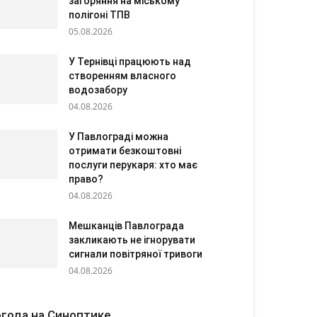
загоряння на міському
полігоні ТПВ
05.08.2026
У Тернівці працюють над
створенням власного
водозабору
04.08.2026
У Павлограді можна
отримати безкоштовні
послуги перукаря: хто має
право?
04.08.2026
Мешканців Павлограда
закликають не ігнорувати
сигнали повітряної тривоги
04.08.2026
года на Синоптике