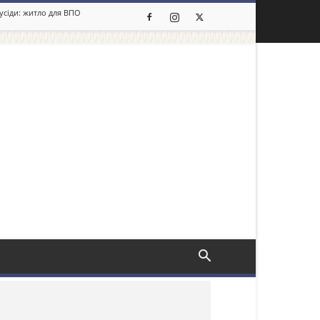
сусіди: житло для ВПО
льше новин