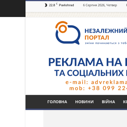
C
22.8
6 Серпня 2026, Четвер
Pavlohrad
Незалежний
портал
Павлоград.dp.ua
Тег: Анатолій Міще
ГОЛОВНА
НОВИНИ
ВІЙНА
К