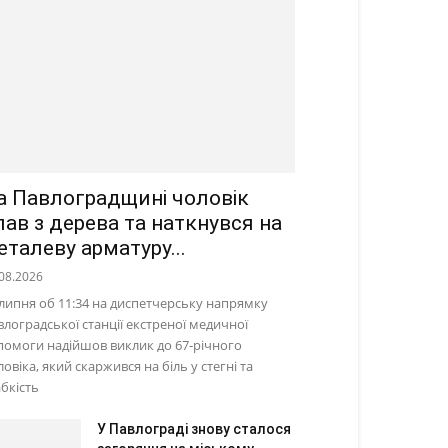
а Павлоградщині чоловік
пав з дерева та наткнувся на
еталеву арматуру...
08.2026
 липня об 11:34 на диспетчерську напрямку
влоградської станції екстреної медичної
помоги надійшов виклик до 67-річного
овіка, який скаржився на біль у стегні та
абкість
У Павлограді знову сталося