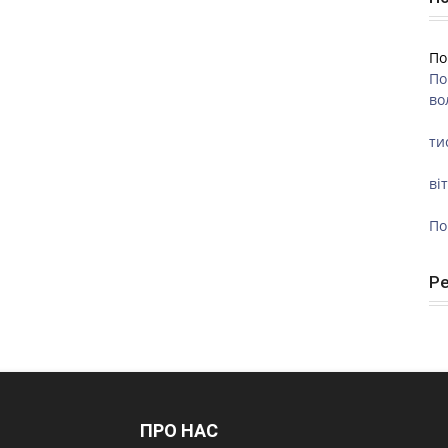
По
По
во
ти
ві
По
Р
ПРО НАС