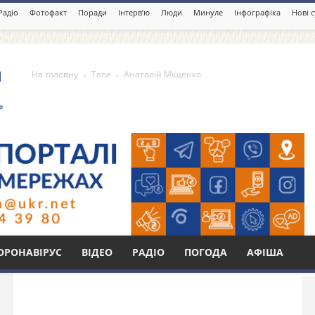
Радіо
Фотофакт
Поради
Інтерв’ю
Люди
Минуле
Інфографіка
Нові 
На головну
Теги
Анатолій Міщенко
нко
Бі
ОРОНАВІРУС
ВІДЕО
РАДІО
ПОГОДА
АФІША