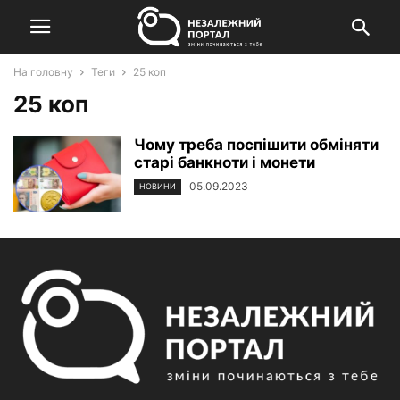
На головну
Теги
25 коп
25 коп
Чому треба поспішити обміняти
старі банкноти і монети
05.09.2023
НОВИНИ