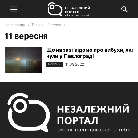
На головну
Теги
11 вересня
11 вересня
Що наразі відомо про вибухи, які
чули у Павлограді
11.09.2022
НОВИНИ