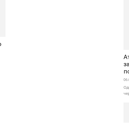
ю
А
з
п
06.
Од
че