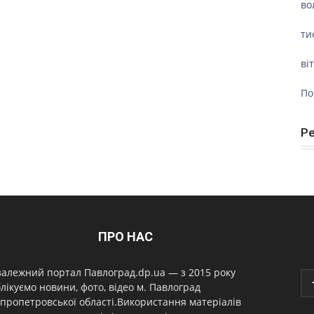
во
ти
ві
По
Р
ПРО НАС
алежний портал Павлоград.dp.ua — з 2015 року
лікуємо новини, фото, відео м. Павлоград
пропетровської області.Використання матеріалів