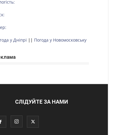
логість:
ск:
тер:
года у Дніпрі
||
Погода у Новомосковську
еклама
СЛІДУЙТЕ ЗА НАМИ