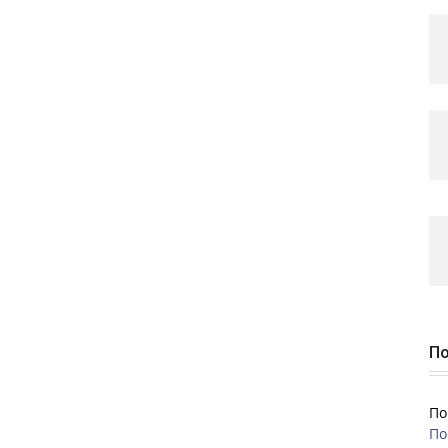
По
По
По