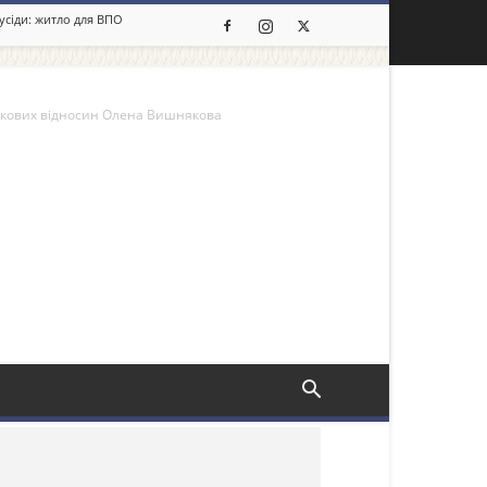
сусіди: житло для ВПО
нкових відносин Олена Вишнякова
льше новин