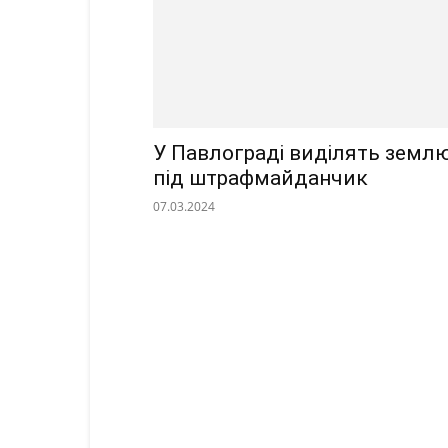
У Павлограді виділять земл
під штрафмайданчик
07.03.2024