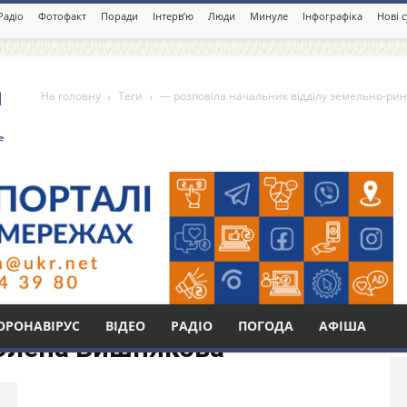
Радіо
Фотофакт
Поради
Інтерв’ю
Люди
Минуле
Інфографіка
Нові 
На головну
Теги
― розповіла начальник відділу земельно-ри
чальник відділу земельно-
Бі
ОРОНАВІРУС
ВІДЕО
РАДІО
ПОГОДА
АФІША
 Олена Вишнякова