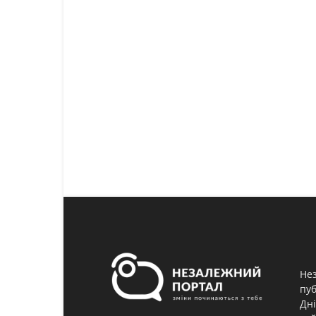
Нез
пуб
Дні