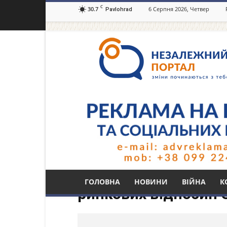
C
30.7
6 Серпня 2026, Четвер
Pavlohrad
Незалежний
портал
Павлоград.dp.ua
Тег: ― розповіла на
ГОЛОВНА
НОВИНИ
ВІЙНА
К
ринкових відносин