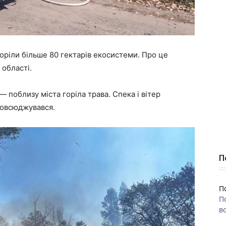
оріли більше 80 гектарів екосистеми. Про це
області.
 поблизу міста горіла трава. Спека і вітер
повсюджувався.
П
П
П
во