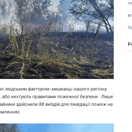
ти
ві
П
Р
ені людським фактором: мешканці нашого регіону
ь, або нехтують правилами пожежної безпеки. Лише
айники здійснили 88 виїздів для ліквідації пожеж на
домленнях.