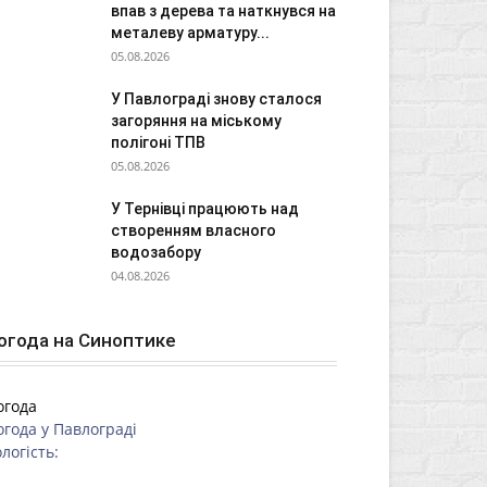
впав з дерева та наткнувся на
металеву арматуру...
05.08.2026
У Павлограді знову сталося
загоряння на міському
полігоні ТПВ
05.08.2026
У Тернівці працюють над
створенням власного
водозабору
04.08.2026
огода на Синоптике
огода
огода у
Павлограді
логість: