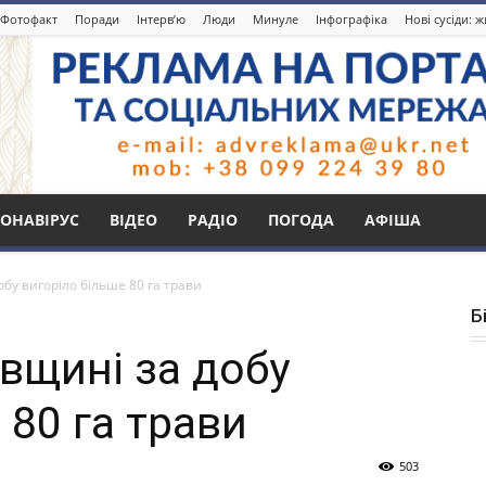
Фотофакт
Поради
Інтерв’ю
Люди
Минуле
Інфографіка
Нові сусіди: 
ОНАВІРУС
ВІДЕО
РАДІО
ПОГОДА
АФІША
бу вигоріло більше 80 га трави
Б
вщині за добу
 80 га трави
503