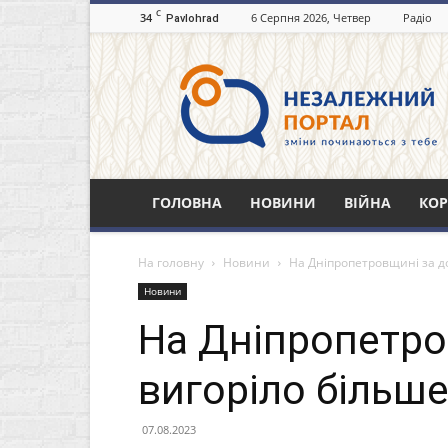
C
34
6 Серпня 2026, Четвер
Радіо
Pavlohrad
Незалежний
портал
Павлоград.dp.ua
ГОЛОВНА
НОВИНИ
ВІЙНА
КОР
На головну
Новини
На Дніпропетровщині за до
Новини
На Дніпропетро
вигоріло більше
07.08.2023