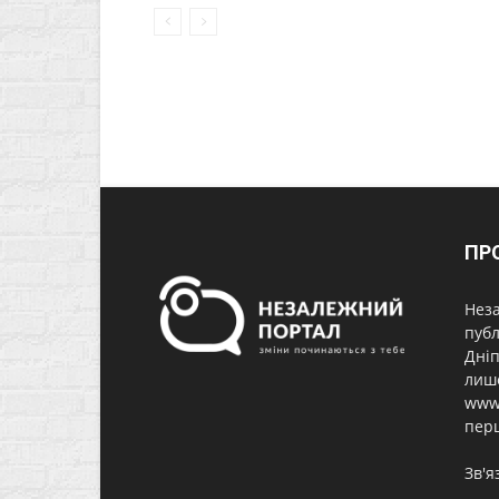
ПР
Неза
публ
Дніп
лише
www.
перш
Зв'я