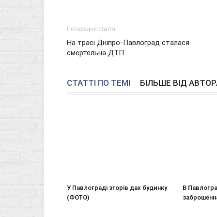
Попередня стаття
На трасі Дніпро-Павлоград сталася
смертельна ДТП
СТАТТІ ПО ТЕМІ
БІЛЬШЕ ВІД АВТОР
У Павлограді згорів дах будинку
В Павлогр
(ФОТО)
заброшенн