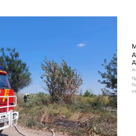
М
д
д
06
П
Па
сп