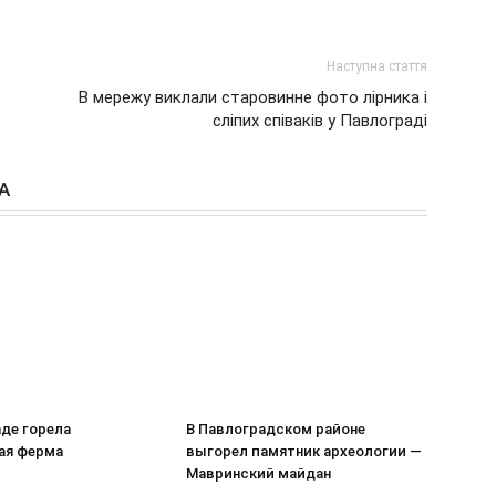
Наступна стаття
В мережу виклали старовинне фото лірника і
сліпих співаків у Павлограді
А
аде горела
В Павлоградском районе
ая ферма
выгорел памятник археологии —
Мавринский майдан