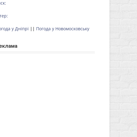
ск:
тер:
огода у Дніпрі
||
Погода у Новомосковську
еклама