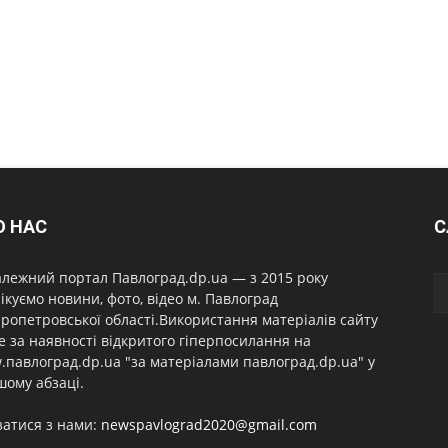
О НАС
С
лежний портал Павлоград.dp.ua — з 2015 року
ікуємо новини, фото, відео м. Павлоград
ропетровської області.Використання матеріалів сайту
 за наявності відкритого гіперпосилання на
павлоград.dp.ua "за матеріалами павлоград.dp.ua" у
ому абзаці.
затися з нами:
newspavlograd2020@gmail.com